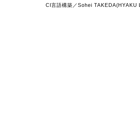
CI言語構築／Sohei TAKEDA(HYAKU 